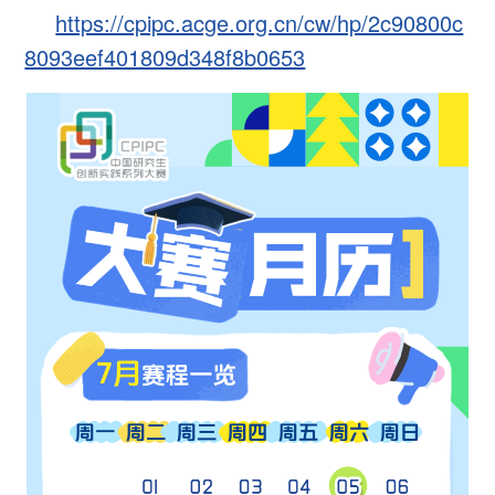
https://cpipc.acge.org.cn/cw/hp/2c90800c
8093eef401809d348f8b0653