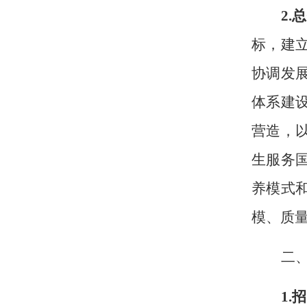
2.
标，建
协调发
体系建
营造，
生服务
养模式
模、质
二
1
.