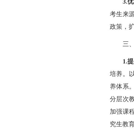
3
.
考生来
政策，
三
1
.
培养。
养体系
分层次
加强课
究生教