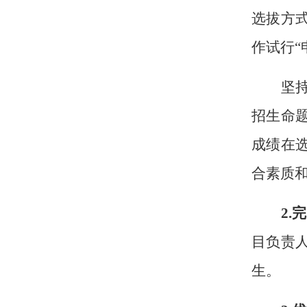
选拔方
作试行
坚
招生命
成绩在
合素质
2
.
目负责
生。