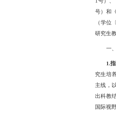
1号）、
号）和
（学位〔
研究生
一
1.
究生培
主线，
出科教
国际视