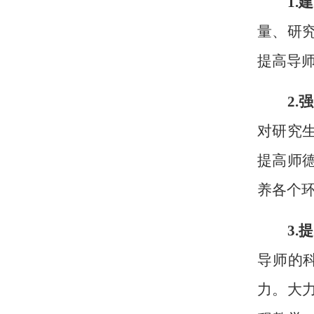
1
.
量、研
提高导
2
.
对研究
提高师
养各个
3
.
导师的
力。大