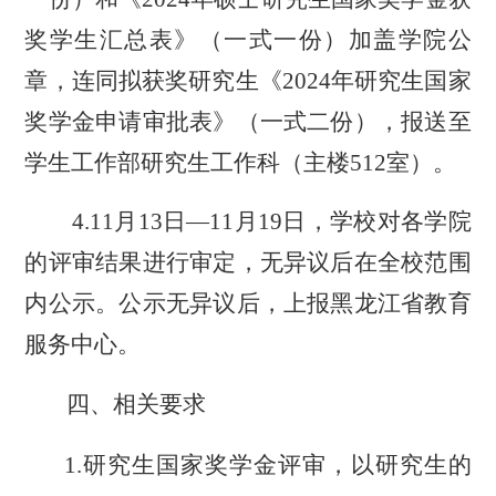
奖学生汇总表》（一式一份）
加盖学院公
章
，连同拟获奖研究生《
202
4
年研究生国家
奖学金申请审批表》
（
一式二份
）
，报送
至
学生工作部研究生工作科
（
主楼
512室
）
。
4
.1
1
月
13日
—
11
月
19
日，学校对各学院
的评审结果进行审定
，
无异议后在全校范围
内公示。
公示无异议后，上报黑龙江省教育
服务中心。
四、
相关要求
1.
研究生国家奖学金评审，以研究生的