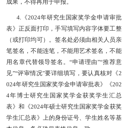
成果，不得再用于申报。
4
.《202
4
年研究生国家奖学金申请审批
表》正反面打印，手写填写内容字体
要
工整
（或打印均可）
。
签
名
处
必须由相关人员亲
笔签名，不能连笔，不能用艺术签名，不能
用名章代替领导签名。
“申请理由”“推荐意
见”“评审情况”
要详细填写，要认真
核对
《
2
024
年研究生国家奖学金申请审批表》《
202
4
年博士研究生国家奖学金获奖学生汇总
表》
和
《
2024
年硕士研究生国家奖学金获奖
学生汇总表》
上
的身份证号、学生姓名等
基