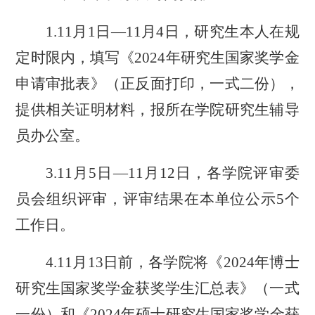
1
.
11
月
1
日
—1
1
月
4
日，研究生本人在规
定时限内，填写《
202
4
年研究生国家奖学金
申请审批表》（正反
面
打印，一式二份），
提供相关证明材料，报所在学院
研究生
辅导
员办公室。
3.1
1
月
5
日
—1
1
月
12
日
，
各学院评审委
员会组织评审，
评审结果
在本单位公示
5个
工作日。
4.1
1
月
13
日前，
各学院
将《
202
4
年博士
研究生国家奖学金获奖学生汇总表》（一式
一份）
和
《
202
4
年硕士研究生国家奖学金获